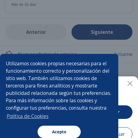
Más de 30 días
Anterior
Siguiente
Nuevas ofertas de empleo
Avísame
Utilizamos cookies propias necesarias para el
funcionamiento correcto y personalización del
Empleos similares
sitio web. También utilizamos cookies de
Operador/a
Teleoperador/a
Asesor/a de ventas
terceros para fines analíticos y mostrarte
publicidad relacionada según tus preferencias.
Buscar es más fácil en la app
Para más información sobre las cookies y
Asesor/a comercial
Ejecutivo/a de atención al cliente
configurar tus preferencias, consulta nuestra
CT App
Abrir
Ejecutivo/a de ventas
Representante de servicio al cliente
Política de Cookies
Asesor/a telefónico
Acepto
Navegador
Continuar