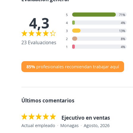
5
71%
4,3
4
4%
3
13%
2
8%
23 Evaluaciones
1
4%
85%
profesionales recomiendan trabajar aquí
Últimos comentarios
Ejecutivo en ventas
Actual empleado
Monagas
Agosto, 2026