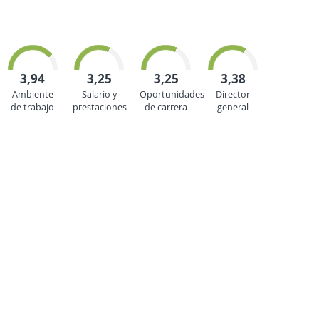
3,94
3,25
3,25
3,38
Ambiente
Salario y
Oportunidades
Director
de trabajo
prestaciones
de carrera
general