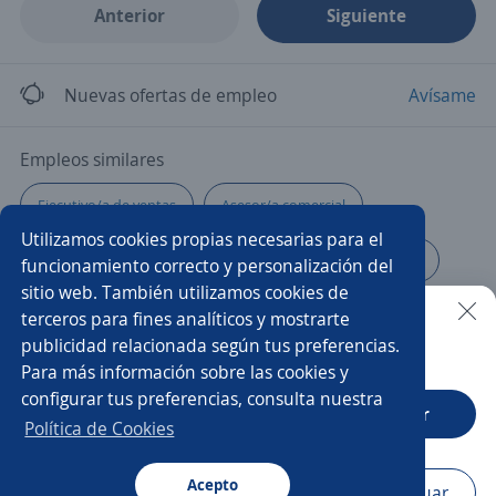
Anterior
Siguiente
Nuevas ofertas de empleo
Avísame
Empleos similares
Ejecutivo/a de ventas
Asesor/a comercial
Utilizamos cookies propias necesarias para el
Vendedor
Vendedor/a
Agente
Asesor/a
funcionamiento correcto y personalización del
sitio web. También utilizamos cookies de
Gerente tienda
Asesor/a telefónico
terceros para fines analíticos y mostrarte
publicidad relacionada según tus preferencias.
Buscar es más fácil en la app
Para más información sobre las cookies y
Representante de ventas
Ejecutivo/a telefónico
configurar tus preferencias, consulta nuestra
CT App
Abrir
Asesor de ventas
Coordinador/a de ventas
Política de Cookies
Impulsador/a
Agente seguros
Ventas
Acepto
Navegador
Continuar