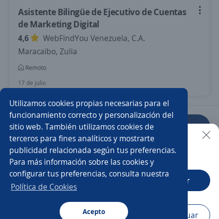
Asistente Bilingüe de Ejecutivo de Cuentas
de Marketing Digital
4,6
WebFindYou Venezuela, C.A.
Maracaibo, Zulia
Remoto
17 de julio
Utilizamos cookies propias necesarias para el
funcionamiento correcto y personalización del
sitio web. También utilizamos cookies de
Anterior
Siguiente
terceros para fines analíticos y mostrarte
publicidad relacionada según tus preferencias.
Buscar es más fácil en la app
Para más información sobre las cookies y
Nuevas ofertas de empleo
Avísame
configurar tus preferencias, consulta nuestra
CT App
Abrir
Política de Cookies
Empleos similares
Community manager
Acepto
Navegador
Continuar