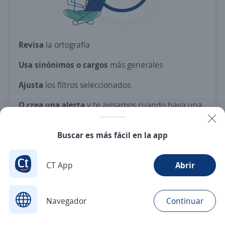
Revisa
la ortografía
Usa sinónimos o cargos
más generales
Ajusta
los filtros seleccionados
O crea una alerta
y te avisamos cuando haya una
vacante con tus criterios
Buscar es más fácil en la app
Nuevas ofertas de empleo
Avísame
CT App
Abrir
Navegador
Continuar
Buscar
Postulaciones
Avisos
Favoritos
Menú