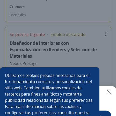
Remoto
Hace 6 días
Se precisa Urgente
Empleo destacado
Diseñador de Interiores con
Especialización en Renders y Selección de
Materiales
Nexus Prestige
Maracaibo, Zulia
Utilizamos cookies propias necesarias para el
500,00 $ (Mensual)
Remoto
funcionamiento correcto y personalización del
sitio web. También utilizamos cookies de
Hace 7 días
terceros para fines analíticos y mostrarte
publicidad relacionada según tus preferencias.
Buscar es más fácil en la app
Para más información sobre las cookies y
Nuevas ofertas de empleo
Avísame
configurar tus preferencias, consulta nuestra