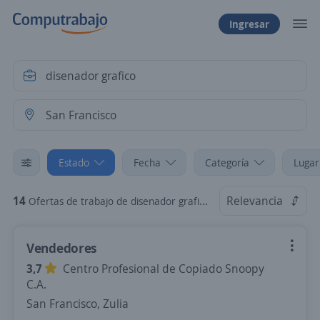
Ingresar
Estado
Fecha
Categoría
Lugar
14
Relevancia
Ofertas de trabajo de disenador grafico en San Francisco, Zulia
Vendedores
3,7
Centro Profesional de Copiado Snoopy
C.A.
San Francisco, Zulia