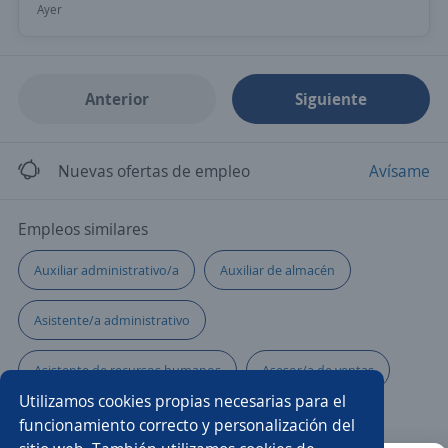
Ayer
Anterior
Siguiente
Nuevas ofertas de empleo
Avísame
Empleos similares
Auxiliar administrativo/a
Auxiliar de almacén
Asistente/a administrativo
Asistente de recursos humanos
Asesor/a de ventas
Utilizamos cookies propias necesarias para el
Auxiliar
Recepcionista auxiliar administrativo
funcionamiento correcto y personalización del