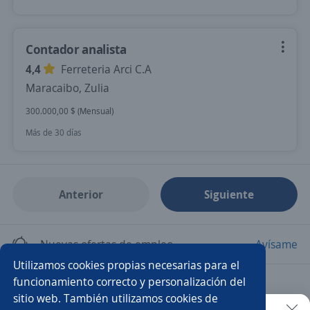
Contador analista
4,4
Ferreteria Arci C.A
Maracaibo, Zulia
300.000,00 $ (Mensual)
Más de 30 días
Anterior
Siguiente
Nuevas ofertas de empleo
Avísame
Utilizamos cookies propias necesarias para el
funcionamiento correcto y personalización del
Empleos similares
sitio web. También utilizamos cookies de