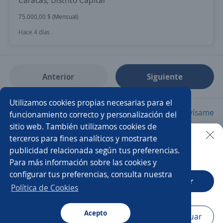
Caracas, Distrito Capital
75.000,00 $ (Mensual)
Hace 4 días
Anterior
Siguiente
Utilizamos cookies propias necesarias para el
Nuevas ofertas de empleo
Avísame
funcionamiento correcto y personalización del
sitio web. También utilizamos cookies de
terceros para fines analíticos y mostrarte
Empleos similares
publicidad relacionada según tus preferencias.
Buscar es más fácil en la app
Para más información sobre las cookies y
Analista contable
Analista de cuentas por cobrar
configurar tus preferencias, consulta nuestra
CT App
Abrir
Especialista en cobranza
Analista
Política de Cookies
Analista contable y administrativo
Oficial administrativo
Acepto
Navegador
Continuar