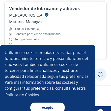
Vendedor de lubricante y aditivos
MERCAUCHOS C.A
Maturín, Monagas
130,00 $ (Mensual)
Contrato por tiempo determinado
Tiempo Completo
Utilizamos cookies propias necesarias para el
Hace 6 días
funcionamiento correcto y personalización del
sitio web. También utilizamos cookies de
terceros para fines analíticos y mostrarte
Postularme
publicidad relacionada según tus preferencias.
Para más información sobre las cookies y
configurar tus preferencias, consulta nuestra
Copyright 2014 - 2026 DGNET LTD.
Política de Cookies
Aviso legal
/
privacidad
Acepto