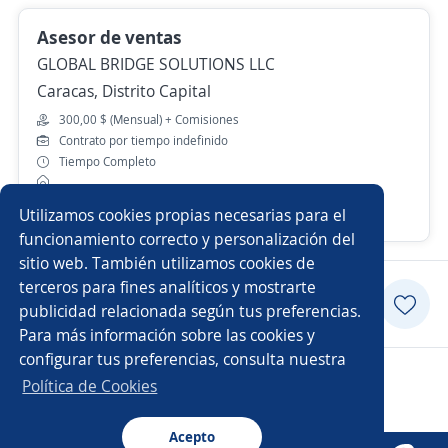
Asesor de ventas
GLOBAL BRIDGE SOLUTIONS LLC
Caracas, Distrito Capital
300,00 $ (Mensual) + Comisiones
Contrato por tiempo indefinido
Tiempo Completo
Utilizamos cookies propias necesarias para el
Más de 30 días
funcionamiento correcto y personalización del
sitio web. También utilizamos cookies de
terceros para fines analíticos y mostrarte
Postularme
publicidad relacionada según tus preferencias.
Para más información sobre las cookies y
configurar tus preferencias, consulta nuestra
Copyright 2014 - 2026 DGNET LTD.
Política de Cookies
Aviso legal
/
privacidad
Acepto