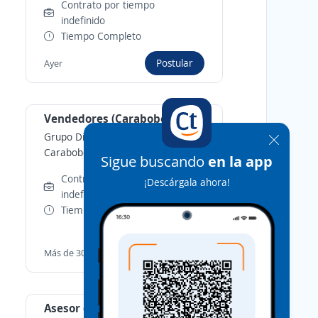
Contrato por tiempo
indefinido
Tiempo Completo
Postular
Ayer
Vendedores (Carabobo)
Grupo Disalca, C.A.
-
Guacara,
Carabobo
Sigue buscando
en la app
Contrato por tiempo
¡Descárgala ahora!
indefinido
Tiempo Completo
Postular
Más de 30 días
Asesor de ventas valencia