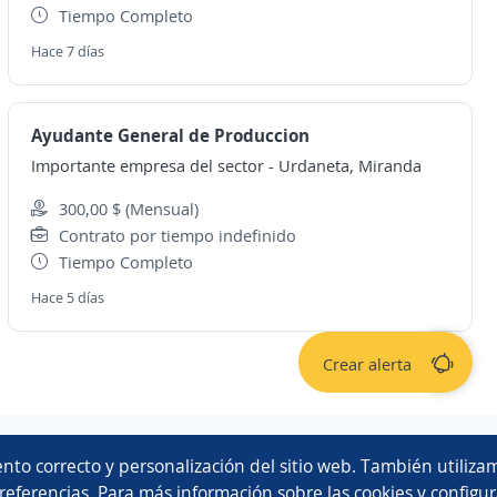
Tiempo Completo
Hace 7 días
Ayudante General de Produccion
Importante empresa del sector
-
Urdaneta, Miranda
300,00 $ (Mensual)
Contrato por tiempo indefinido
Tiempo Completo
Hace 5 días
Crear alerta
Copyright 2014 - 2026 DGNET LTD.
nto correcto y personalización del sitio web. También utilizam
Aviso legal
/
privacidad
referencias. Para más información sobre las cookies y configur