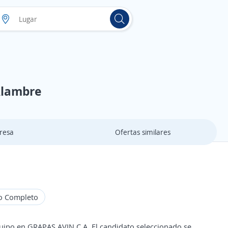
 Alambre
resa
Ofertas similares
o Completo
quipo en GRAPAS AVIN C.A. El candidato seleccionado se