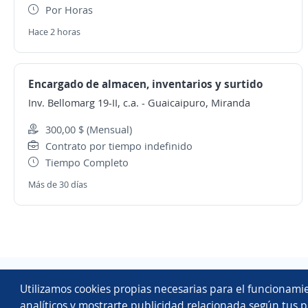
Por Horas
Hace 2 horas
Encargado de almacen, inventarios y surtido
Inv. Bellomarg 19-II, c.a.
-
Guaicaipuro, Miranda
300,00 $ (Mensual)
Contrato por tiempo indefinido
Tiempo Completo
Más de 30 días
Utilizamos cookies propias necesarias para el funcionamie
analíticos y mostrarte publicidad relacionada según tus p