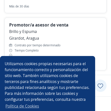
Más de 30 días
Promotor/a asesor de venta
Brillo y Espuma
Girardot, Aragua
Contrato por tiempo determinado
Tiempo Completo
Utilizamos cookies propias necesarias para el
Más de 30 días
funcionamiento correcto y personalización del
sitio web. También utilizamos cookies de
terceros para fines analíticos y mostrarte
Postularme
publicidad relacionada según tus preferencias.
Para más información sobre las cookies y
configurar tus preferencias, consulta nuestra
Copyright 2014 - 2026 DGNET LTD.
Política de Cookies
Aviso legal
/
privacidad