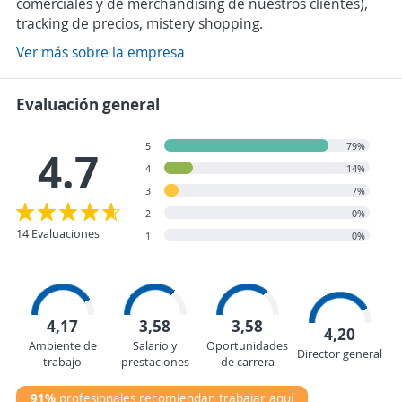
comerciales y de merchandising de nuestros clientes),
tracking de precios, mistery shopping.
Ver más sobre la empresa
Evaluación general
5
79%
4.7
4
14%
3
7%
2
0%
14 Evaluaciones
1
0%
4,17
3,58
3,58
4,20
Ambiente de
Salario y
Oportunidades
Director general
trabajo
prestaciones
de carrera
91%
profesionales recomiendan trabajar aquí