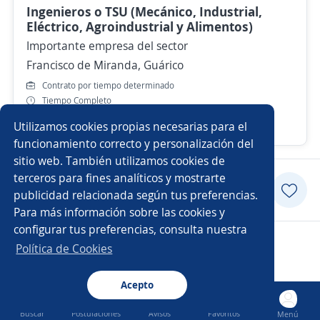
Ingenieros o TSU (Mecánico, Industrial,
Eléctrico, Agroindustrial y Alimentos)
Importante empresa del sector
Francisco de Miranda, Guárico
Contrato por tiempo determinado
Tiempo Completo
Utilizamos cookies propias necesarias para el
Hace 3 días
funcionamiento correcto y personalización del
sitio web. También utilizamos cookies de
terceros para fines analíticos y mostrarte
Postularme
publicidad relacionada según tus preferencias.
Para más información sobre las cookies y
configurar tus preferencias, consulta nuestra
Copyright 2014 - 2026 DGNET LTD.
Política de Cookies
Aviso legal
/
privacidad
Acepto
Buscar
Postulaciones
Avisos
Favoritos
Menú