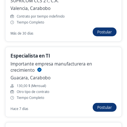
SUPRICOM CCS 21, C.A.
Rushmore Engine Components
Valencia, Carabobo
Valencia, Carabobo
Contrato por tiempo indefinido
Tiempo Completo
700,00 $ (Mensual)
Postular
Más de 30 días
Más de 30 días
Especialista IT
Especialista en TI
SUPRICOM CCS 21, C.A.
Importante empresa manufacturera en
crecimiento
Valencia, Carabobo
Guacara, Carabobo
Más de 30 días
130,00 $ (Mensual)
Otro tipo de contrato
Tiempo Completo
No hay más ofertas de 'ingeniero de soporte' en
Carabobo
Postular
Hace 7 días
Mira estas oportunidades de trabajo remoto de
'ingeniero de soporte' en todo el país