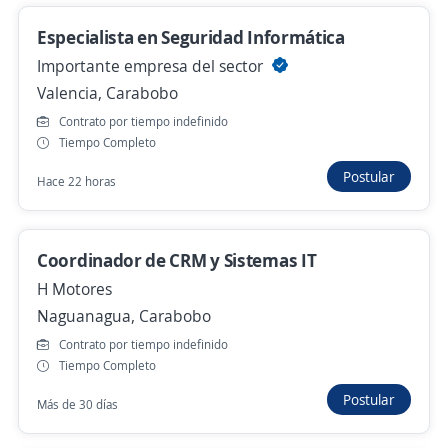
soporte"
Especialista en Seguridad Informática
Estas opciones también podrían interesarte
Importante empresa del sector
Valencia, Carabobo
Empleo destacado
Contrato por tiempo indefinido
Coordinador de Servicio Técnico
Tiempo Completo
(Maquinaria Pesada)
Postular
Hace 22 horas
Importante empresa del sector
San Diego, Carabobo
Hace 4 horas
Coordinador de CRM y Sistemas IT
H Motores
Naguanagua, Carabobo
Se precisa Urgente
Empleo destacado
Contrato por tiempo indefinido
Ing. Mecánico y/o Materiales Industriales
Tiempo Completo
CALEXPA CA
Postular
Más de 30 días
Valencia, Carabobo
130,00 $ (Mensual)