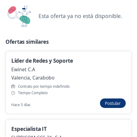
Coordinador de Atención al Cliente
Esta oferta ya no está disponible.
Ewinet C.A
Valencia, Carabobo
Hace 5 días
Ofertas similares
Se precisa Urgente
Empleo destacado
Líder de Redes y Soporte
Analista de Red Óptica
Ewinet C.A
Importante empresa de Telecomunicaciones
Valencia, Carabobo
Valencia, Carabobo
Contrato por tiempo indefinido
Tiempo Completo
300,00 $ (Mensual)
Presencial y remoto
Postular
Hace 5 días
Hace 5 días
Ingeniero de Garantías y Confiabilidad de
Especialista IT
Producto