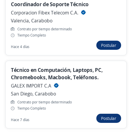
Coordinador de Soporte Técnico
Ingeniero eléctrico
Corporacion Fibex Telecom C.A.
Valencia, Carabobo
BIG NERDS MARKETING, C.A
Fernando de Peñalver, Anzoátegui
Contrato por tiempo determinado
Tiempo Completo
Remoto
Postular
Hace 4 días
24 de julio
Técnico en Computación, Laptops, PC,
Ingeniero civil
Chromebooks, Macbook, Teléfonos.
BIG NERDS MARKETING, C.A
GALEX IMPORT C.A
Juan Antonio Sotillo, Anzoátegui
San Diego, Carabobo
Remoto
Contrato por tiempo determinado
24 de julio
Tiempo Completo
Postular
Hace 7 días
Ya viste todas las ofertas de "ingeniero de