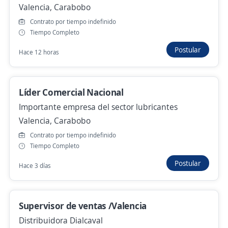
Hace 7 días
Valencia, Carabobo
Contrato por tiempo indefinido
Tiempo Completo
Gerente de tienda
Postular
Hace 12 horas
Importante empresa del sector
Valencia, Carabobo
Hace 7 días
Líder Comercial Nacional
Importante empresa del sector lubricantes
Valencia, Carabobo
Gerente comercial
Contrato por tiempo indefinido
PUBLI-INSUMOS, C.A.
Tiempo Completo
Valencia, Carabobo
Postular
Hace 3 días
28 de julio
Asistente administrativo
Supervisor de ventas /Valencia
Inversiones Moda y Desarrollo, C.A.
Distribuidora Dialcaval