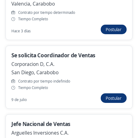
Valencia, Carabobo
Valencia, Carabobo
15 de julio
Contrato por tiempo determinado
Tiempo Completo
Postular
Hace 3 días
Vendedor Comercial de calle
Corporacion D, C.A.
San Diego, Carabobo
Se solicita Coordinador de Ventas
9 de julio
Corporacion D, C.A.
San Diego, Carabobo
Contrato por tiempo indefinido
Jefe Nacional de Cuentas Clave KAM
Tiempo Completo
Arguelles Inversiones C.A.
Postular
9 de julio
Valencia, Carabobo
900,00 $ (Mensual) + Comisiones
Más de 30 días
Jefe Nacional de Ventas
Arguelles Inversiones C.A.