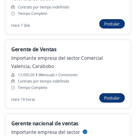
Asesor de Ventas Corporativas
Contrato por tiempo indefinido
Corporacion Fibex Telecom C.A.
Tiempo Completo
Valencia, Carabobo
Postular
Hace 7 días
Hace 4 días
Gerente de Ventas
Gerente comercial
Importante empresa del sector Comercial
Importante empresa del sector de tecnología
Valencia, Carabobo
Valencia, Carabobo
12.000,00 $ (Mensual) + Comisiones
Hace 6 días
Contrato por tiempo indefinido
Tiempo Completo
Postular
Hace 19 horas
Se precisa Urgente
Gerente Comercial
UNO PUREZA,C.A
Gerente nacional de ventas
Valencia, Carabobo
Importante empresa del sector