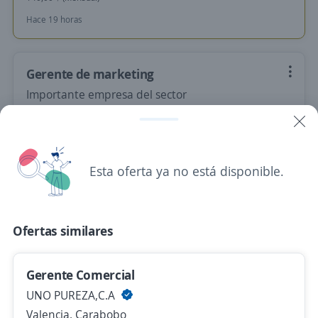
Hace 19 horas
Gerente de marketing
Importante empresa del sector
Valencia, Carabobo
130.000,00 $ (Mensual)
Ayer
Esta oferta ya no está disponible.
Planificador de Administración de Ventas
Ofertas similares
Importante empresa del sector
Valencia, Carabobo
Gerente Comercial
Hace 2 días
UNO PUREZA,C.A
Valencia, Carabobo