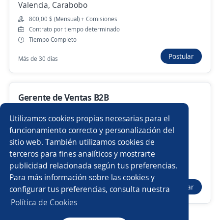
Valencia, Carabobo
Anterior
Siguiente
800,00 $ (Mensual) + Comisiones
Contrato por tiempo determinado
Tiempo Completo
Nuevas ofertas de empleo
Avísame
Postular
Más de 30 días
Empleos similares
Gerente de Ventas B2B
Gerente de compras
Gerente de operaciones
Importante empresa del sector Comercial
Utilizamos cookies propias necesarias para el
Industrial
Gerente tienda
Coordinador/a
Gerente de ventas
funcionamiento correcto y personalización del
San Diego, Carabobo
sitio web. También utilizamos cookies de
1.200.000,00 $ (Mensual) + Comisiones
Subgerente/a de tienda
Gerente de marketing
terceros para fines analíticos y mostrarte
Contrato por tiempo indefinido
publicidad relacionada según tus preferencias.
Buscar es más fácil en la app
Tiempo Completo
Para más información sobre las cookies y
Gerente comercial
Encargado/a de tienda
Postular
configurar tus preferencias, consulta nuestra
Hace 4 días
CT App
Abrir
Ejecutivo/a de ventas
Coordinador/a de ventas
Política de Cookies