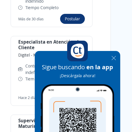
indefinido
Tiempo Completo
Postular
Más de 30 días
Especialista en Atención al
Cliente
Digitel
-
Maturín, Monagas
Sigue buscando
en la app
Contrato por tiempo
indefinido
¡Descárgala ahora!
Tiempo Completo
Postular
Hace 2 días
Supervisor de Ventas , Zona
Maturin