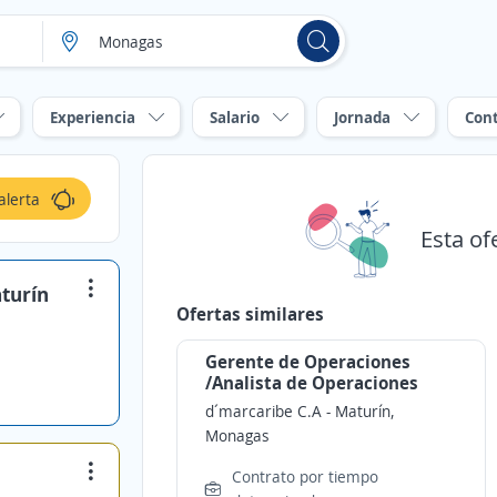
Experiencia
Salario
Jornada
Con
alerta
Esta of
aturín
Ofertas similares
Gerente de Operaciones
/Analista de Operaciones
d´marcaribe C.A
-
Maturín,
Monagas
Contrato por tiempo