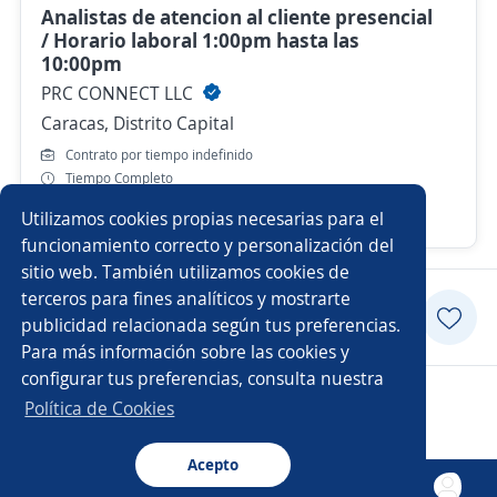
Analistas de atencion al cliente presencial
/ Horario laboral 1:00pm hasta las
10:00pm
PRC CONNECT LLC
Caracas, Distrito Capital
Contrato por tiempo indefinido
Tiempo Completo
Utilizamos cookies propias necesarias para el
Hace 5 días
funcionamiento correcto y personalización del
sitio web. También utilizamos cookies de
terceros para fines analíticos y mostrarte
Postularme
publicidad relacionada según tus preferencias.
Para más información sobre las cookies y
configurar tus preferencias, consulta nuestra
Copyright 2014 - 2026 DGNET LTD.
Política de Cookies
Aviso legal
/
privacidad
Acepto