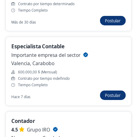
Contrato por tiempo determinado
Tiempo Completo
Se precisa Urgente
Empleo destacado
Postular
Más de 30 días
Analista de Soporte de Software
(Especialista SQL)
Importante empresa del sector tecnológico
Especialista Contable
Valencia, Carabobo
Importante empresa del sector
Presencial y remoto
Valencia, Carabobo
Hace 2 días
600.000,00 $ (Mensual)
Contrato por tiempo indefinido
Tiempo Completo
Empleo destacado
Postular
Hace 7 días
Especialista en Compras
Importante empresa del sector Industrial
Valencia, Carabobo
Contador
Hace 3 días
4.5
Grupo IRO