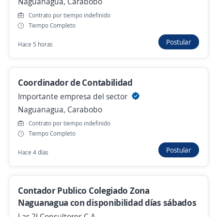
Naguanagua, Carabobo
Contrato por tiempo indefinido
Se precisa Urgente
Empleo destacado
Tiempo Completo
Especialista en Compras Internacionales
Postular
Hace 5 horas
Importante empresa del sector
Valencia, Carabobo
Hace 3 días
Coordinador de Contabilidad
Importante empresa del sector
Naguanagua, Carabobo
Especialista Administrativa
Contrato por tiempo indefinido
Novita Muebles
Tiempo Completo
Naguanagua, Carabobo
Postular
Hace 4 días
100.000,00 $ (Mensual)
Hace 4 días
Contador Publico Colegiado Zona
Naguanagua con disponibilidad días sábados
Especialista Red IP, Nivel I, (Noc)
Las 2J Consultores C.A.