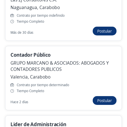
Corporacion Fibex Telecom C.A.
Naguanagua, Carabobo
Valencia, Carabobo
Contrato por tiempo indefinido
Tiempo Completo
40.000,00 $ (Mensual)
Postular
Hace 4 días
Más de 30 días
Especialista en IA
Contador Público
Importante empresa del sector
GRUPO MARCANO & ASOCIADOS: ABOGADOS Y
Valencia, Carabobo
CONTADORES PUBLICOS
Valencia, Carabobo
Hace 4 días
Contrato por tiempo determinado
Tiempo Completo
Empleo destacado
Postular
Hace 2 días
Especialista En Sistema De Gestión De
Ambiente
Untables Don Tito C.A
Lider de Administración