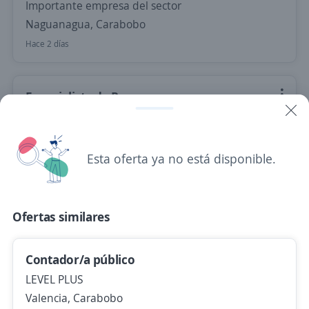
Importante empresa del sector
Naguanagua, Carabobo
Hace 2 días
Especialista de Procesos
Importante empresa del sector
Valencia, Carabobo
Esta oferta ya no está disponible.
60.000,00 $ (Mensual)
Hace 2 días
Ofertas similares
Especialista en Compras Nacionales
Importante empresa del sector
Contador/a público
Naguanagua, Carabobo
LEVEL PLUS
Hace 2 días
Valencia, Carabobo