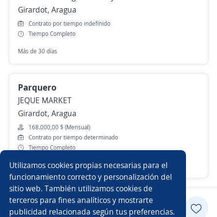
Girardot, Aragua
Contrato por tiempo indefinido
Tiempo Completo
Más de 30 días
Parquero
JEQUE MARKET
Girardot, Aragua
168.000,00 $ (Mensual)
Contrato por tiempo determinado
Tiempo Completo
Utilizamos cookies propias necesarias para el
10 de julio
funcionamiento correcto y personalización del
sitio web. También utilizamos cookies de
terceros para fines analíticos y mostrarte
Postularme
publicidad relacionada según tus preferencias.