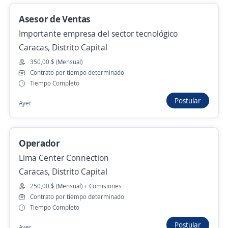
Caracas, Distrito Capital
Asesor de Ventas
Ayer
Importante empresa del sector tecnológico
Caracas, Distrito Capital
Ejecutivo de Ventas Caracas La Urbina
350,00 $ (Mensual)
Contrato por tiempo determinado
4,4
Zoom International Services
Tiempo Completo
Caracas, Distrito Capital
Postular
Ayer
Ayer
Operador
Anterior
Siguiente
Lima Center Connection
Caracas, Distrito Capital
Nuevas ofertas de empleo
Avísame
250,00 $ (Mensual) + Comisiones
Contrato por tiempo determinado
Tiempo Completo
Empleos similares
Postular
Ayer