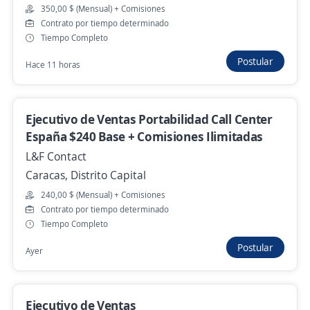
350,00 $ (Mensual) + Comisiones
Ejecutivo Comercial Senior Sector
Contrato por tiempo determinado
Farmacéutico
Tiempo Completo
Reconocido Laboratorio en expansión
Postular
Hace 11 horas
Caracas, Distrito Capital
4.000.000,00 $ (Mensual)
Ejecutivo de Ventas Portabilidad Call Center
Ayer
España $240 Base + Comisiones Ilimitadas
L&F Contact
Empleo destacado
Caracas, Distrito Capital
Trabajo estable + Buen salario
240,00 $ (Mensual) + Comisiones
Contrato por tiempo determinado
Reconocida empresa
Tiempo Completo
Caracas, Distrito Capital
Postular
Ayer
Ayer
Empleo destacado
Ejecutivo de Ventas