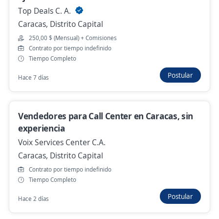
Top Deals C. A.
Ejecutivos de Atención al Cliente
Caracas, Distrito Capital
Importante empresa del sector
Caracas, Distrito Capital
250,00 $ (Mensual) + Comisiones
Contrato por tiempo indefinido
190,00 $ (Mensual)
Tiempo Completo
Ayer
Postular
Hace 7 días
Ejecutivo de ventas corporativas
Vendedores para Call Center en Caracas, sin
Prosein,CA
experiencia
Caracas, Distrito Capital
Voix Services Center C.A.
Ayer
Caracas, Distrito Capital
Contrato por tiempo indefinido
Tiempo Completo
Buscamos Ejecutivos de Call Center /
Postular
Campaña Portabilidad
Hace 2 días
PRC CONNECT LLC