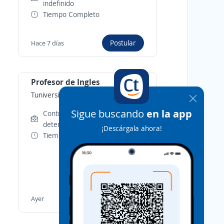
indefinido
Tiempo Completo
Postular
Hace 7 días
Profesor de Ingles
Tuniversia
-
Valencia, Carabobo
Sigue buscando
en la app
Contrato por tiempo
determinado
¡Descárgala ahora!
Tiempo Completo
Postular
Ayer