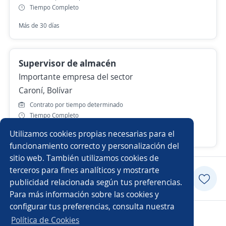
Tiempo Completo
Más de 30 días
Supervisor de almacén
Importante empresa del sector
Caroní, Bolívar
Contrato por tiempo determinado
Tiempo Completo
Utilizamos cookies propias necesarias para el
Hace 3 días
funcionamiento correcto y personalización del
sitio web. También utilizamos cookies de
terceros para fines analíticos y mostrarte
Postularme
publicidad relacionada según tus preferencias.
Para más información sobre las cookies y
configurar tus preferencias, consulta nuestra
Copyright 2014 - 2026 DGNET LTD.
Política de Cookies