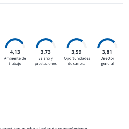
4,13
3,73
3,59
3,81
Ambiente de
Salario y
Oportunidades
Director
trabajo
prestaciones
de carrera
general
s practican mucho el valor de compañerismo