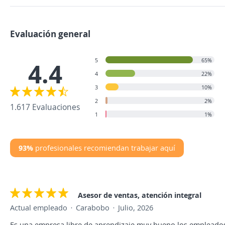
Evaluación general
5
65%
4.4
4
22%
3
10%
2
2%
1.617 Evaluaciones
1
1%
93%
profesionales recomiendan trabajar aquí
Asesor de ventas, atención integral
Actual empleado
Carabobo
Julio, 2026
Es una empresa libre de aprendizaje muy bueno los empleado