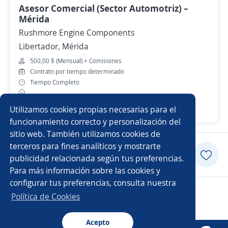
Asesor Comercial (Sector Automotriz) –
Mérida
Rushmore Engine Components
Libertador, Mérida
500,00 $ (Mensual) + Comisiones
Contrato por tiempo determinado
Tiempo Completo
Utilizamos cookies propias necesarias para el
10 de julio
funcionamiento correcto y personalización del
sitio web. También utilizamos cookies de
terceros para fines analíticos y mostrarte
Postularme
publicidad relacionada según tus preferencias.
Para más información sobre las cookies y
configurar tus preferencias, consulta nuestra
Copyright 2014 - 2026 DGNET LTD.
Política de Cookies
Aviso legal
/
privacidad
Acepto