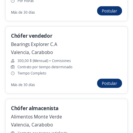
Chófer de camioneta
Por Horas
EQUIPOS ITALIA C.A, C.A
Postular
Más de 30 días
Valencia, Carabobo
300,00 $ (Mensual)
Chófer vendedor
21 de julio
Bearings Explorer C.A
Valencia, Carabobo
Conductor profesional
300,00 $ (Mensual) + Comisiones
Contrato por tiempo determinado
Freeze
Tiempo Completo
Guacara, Carabobo
Postular
Más de 30 días
16 de julio
Chófer
Chófer almacenista
Karros
Alimentos Monte Verde
Valencia, Carabobo
Valencia, Carabobo