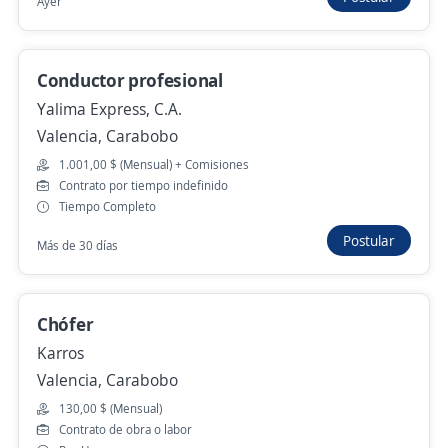
Ayer
Chofer conductor
Conductor profesional
PROYECTOS ACME C.A.
Yalima Express, C.A.
Diego Ibarra, Carabobo
Valencia, Carabobo
130,00 $ (Mensual)
1.001,00 $ (Mensual) + Comisiones
Hace 3 días
Contrato por tiempo indefinido
Tiempo Completo
Postular
Más de 30 días
Coordinador de almacen y logistica
Alimentos Monte Verde
Valencia, Carabobo
Chófer
300.000,00 $ (Mensual)
Karros
Hace 6 días
Valencia, Carabobo
130,00 $ (Mensual)
Contrato de obra o labor