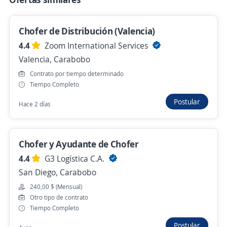
Almacenista/ conductor
Chofer de Distribución (Valencia)
SERVIVAL
4.4
Zoom International Services
Valencia, Carabobo
Valencia, Carabobo
Contrato por tiempo determinado
240,00 $ (Mensual) + Comisiones
Tiempo Completo
22 de julio
Postular
Hace 2 días
Ya viste todas las ofertas de "chofer almacenista"
Chofer y Ayudante de Chofer
Estas opciones también podrían interesarte
4.4
G3 Logística C.A.
San Diego, Carabobo
Chofer de Traslado y Logística Operativa
240,00 $ (Mensual)
Importante empresa del sector
Otro tipo de contrato
Valencia, Carabobo
Tiempo Completo
Hace 2 días
Postular