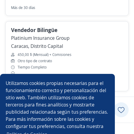
Más de 30 días
Vendedor Bilingüe
Platinium Insurance Group
Caracas, Distrito Capital
450,00 $ (Mensual) + Comisiones
Otro tipo de contrato
Tiempo Completo
Utilizamos cookies propias necesarias para el
25 de julio
funcionamiento correcto y personalización del
sitio web. También utilizamos cookies de
terceros para fines analíticos y mostrarte
Postularme
publicidad relacionada según tus preferencias.
Para más información sobre las cookies y
configurar tus preferencias, consulta nuestra
Copyright 2014 - 2026 DGNET LTD.