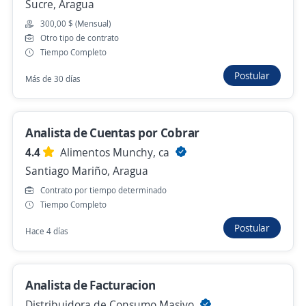
Sucre, Aragua
Analista contable
300,00 $ (Mensual)
Otro tipo de contrato
Erika Sanchez
Tiempo Completo
Santiago Mariño, Aragua
Postular
Más de 30 días
300,00 $ (Mensual)
28 de julio
Analista de Cuentas por Cobrar
4.4
Alimentos Munchy, ca
Analista contable
Santiago Mariño, Aragua
ALIMENTOS CARNICOS DON PEDRO, C.A
Contrato por tiempo determinado
Libertador, Aragua
Tiempo Completo
23 de julio
Postular
Hace 4 días
Analista de cuentas por cobrar
Analista de Facturacion
IFL IDIOMAS, C.A.
Girardot, Aragua
Distribuidora de Consumo Masivo