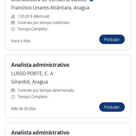
Francisco Linares Alcántara, Aragua
130,00 $ (Mensual)
130,00 $ (Mensual)
21 de julio
Contrato por tiempo indefinido
Tiempo Completo
Postular
Contador fiscal
Hace 6 días
4,3
Finamore Litho Forms,c.a.
Santiago Mariño, Aragua
Analista administrativo
400.000,00 $ (Mensual)
LUSSO PORTE, C. A
Más de 30 días
Girardot, Aragua
Contrato por tiempo determinado
Tiempo Completo
Especialista en Costos
Postular
Más de 30 días
Comedores Industriales Da Gianni
José Ángel Lamas, Aragua
Más de 30 días
Analista administrativo