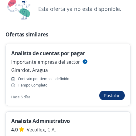
Hace 5 días
Esta oferta ya no está disponible.
Se precisa Urgente
Empleo destacado
Ofertas similares
Analista de Facturacion
Distribuidora de Consumo Masivo
Analista de cuentas por pagar
Francisco Linares Alcántara, Aragua
Importante empresa del sector
130,00 $ (Mensual)
Girardot, Aragua
Hace 6 días
Contrato por tiempo indefinido
Tiempo Completo
Analista de Garantías
Postular
Hace 6 días
Importante empresa del sector
Girardot, Aragua
Analista Administrativo
Hace 7 días
4.0
Vecoflex, C.A.