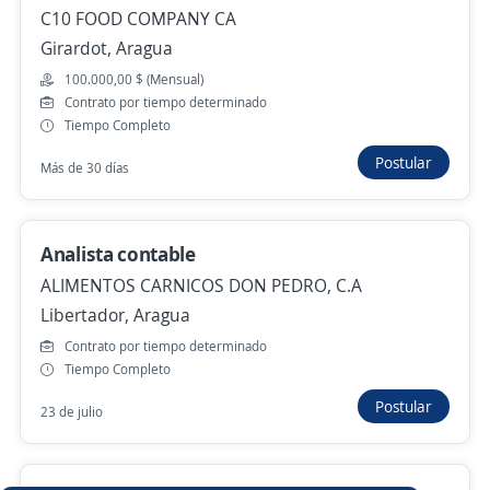
C10 FOOD COMPANY CA
Girardot, Aragua
Se precisa Urgente
Empleo destacado
100.000,00 $ (Mensual)
Analista Contable Fiscal (Contador
Contrato por tiempo determinado
Titulado)
Tiempo Completo
CENTRO RECREACICONAL ZARABON
Postular
Más de 30 días
Carirubana, Falcón
Remoto
Hace 7 días
Analista contable
ALIMENTOS CARNICOS DON PEDRO, C.A
Libertador, Aragua
Agente de cobranza
Contrato por tiempo determinado
A TOZ S.A.C.
Tiempo Completo
Caracas, Distrito Capital
Postular
23 de julio
130,00 $ (Mensual)
Remoto
Más de 30 días