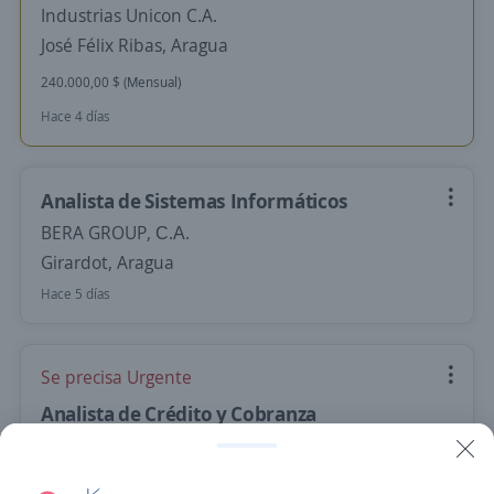
Industrias Unicon C.A.
José Félix Ribas, Aragua
240.000,00 $ (Mensual)
Hace 4 días
Analista de Sistemas Informáticos
BERA GROUP, С.А.
Girardot, Aragua
Hace 5 días
Se precisa Urgente
Analista de Crédito y Cobranza
Asia Motor Company, C.A.
Santiago Mariño, Aragua