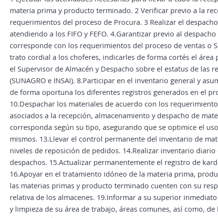
materia prima y producto terminado. 2 Verificar previo a la r
requerimientos del proceso de Procura. 3 Realizar el despach
atendiendo a los FIFO y FEFO. 4.Garantizar previo al despach
corresponde con los requerimientos del proceso de ventas o Se
trato cordial a los choferes, indicarles de forma cortés el ár
el Supervisor de Almacén y Despacho sobre el estatus de las 
(SUNAGRO e INSAI). 8.Participar en el inventario general y asu
de forma oportuna los diferentes registros generados en el pro
10.Despachar los materiales de acuerdo con los requerimiento
asociados a la recepción, almacenamiento y despacho de mater
corresponda según su tipo, asegurando que se optimice el uso 
mismos. 13.Llevar el control permanente del inventario de ma
niveles de reposición de pedidos. 14.Realizar inventario diario
despachos. 15.Actualizar permanentemente el registro de kardex
16.Apoyar en el tratamiento idóneo de la materia prima, prod
las materias primas y producto terminado cuenten con su resp
relativa de los almacenes. 19.Informar a su superior inmediato 
y limpieza de su área de trabajo, áreas comunes, así como, de 