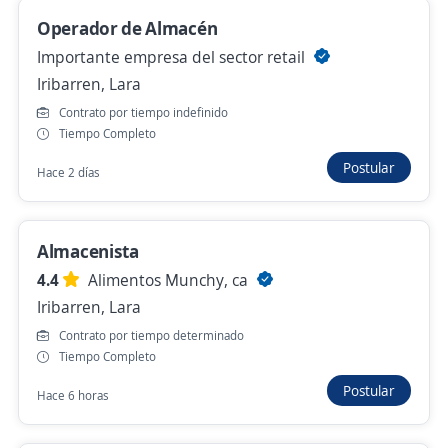
Iribarren, Lara
Operador de Almacén
300,00 $ (Mensual)
Importante empresa del sector retail
Ayer
Iribarren, Lara
Contrato por tiempo indefinido
Tiempo Completo
Operador de Almacén
Postular
Hace 2 días
Importante empresa del sector retail
Iribarren, Lara
Hace 2 días
Almacenista
4.4
Alimentos Munchy, ca
Iribarren, Lara
Operadores Integrales
Contrato por tiempo determinado
Implasven, C.A.
Tiempo Completo
Iribarren, Lara
Postular
Hace 6 horas
200,00 $ (Mensual)
Hace 2 días