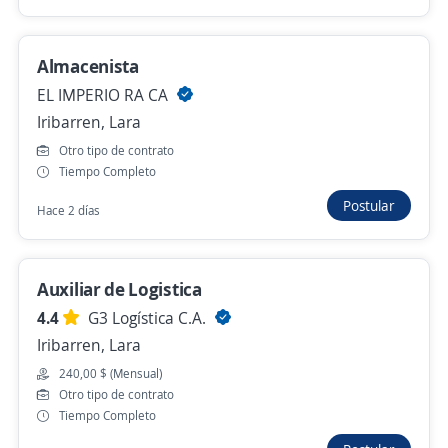
Auxiliar de Almacén y Despacho
Motorizado
Almacenista
Importante empresa del sector
EL IMPERIO RA CA
Iribarren, Lara
Iribarren, Lara
130,00 $ (Mensual)
Otro tipo de contrato
Tiempo Completo
Hace 3 días
Postular
Hace 2 días
Conductor
GRUPO LEIROS
Auxiliar de Logistica
Iribarren, Lara
4.4
G3 Logística C.A.
Iribarren, Lara
130,00 $ (Mensual)
240,00 $ (Mensual)
Hace 4 días
Otro tipo de contrato
Tiempo Completo