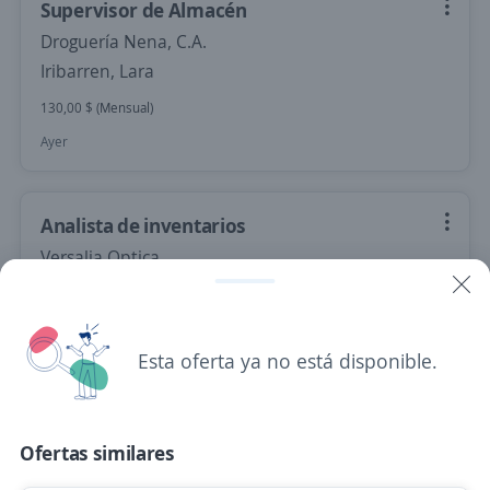
Supervisor de Almacén
Droguería Nena, C.A.
Iribarren, Lara
130,00 $ (Mensual)
Ayer
Analista de inventarios
Versalia Optica
Iribarren, Lara
400,00 $ (Mensual)
Ayer
Esta oferta ya no está disponible.
Auxiliar de almacén/Chófer
Ofertas similares
Distribuidora Castellana I