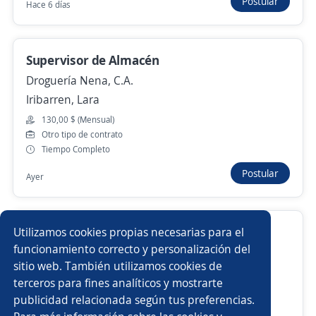
Analista de Almacén (La Miel)
Postular
Hace 6 días
Organización El Tunal
Simón Planas, Lara
Supervisor de Almacén
Hace 6 días
Droguería Nena, C.A.
Iribarren, Lara
130,00 $ (Mensual)
Anterior
Siguiente
Otro tipo de contrato
Tiempo Completo
Postular
Nuevas ofertas de empleo
Avísame
Ayer
Empleos similares
Jefe de Almacén y Logística
Utilizamos cookies propias necesarias para el
Mensajero/a motorizado/a
Especialista en almacén
funcionamiento correcto y personalización del
Todo Tractor, C.A.
sitio web. También utilizamos cookies de
Iribarren, Lara
Ayudante de almacén
Chófer de distribución
terceros para fines analíticos y mostrarte
Contrato por tiempo indefinido
publicidad relacionada según tus preferencias.
Buscar es más fácil en la app
Tiempo Completo