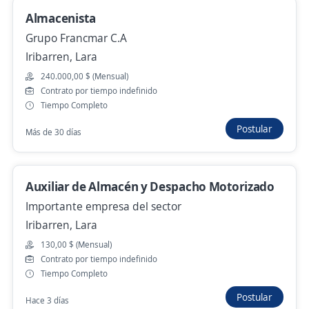
Almacenista
Grupo Francmar C.A
Se precisa Urgente
Iribarren, Lara
Chofer de Distribución Barquisimeto
240.000,00 $ (Mensual)
4,4
Zoom International Services
Contrato por tiempo indefinido
Iribarren, Lara
Tiempo Completo
Hace 2 días
Postular
Más de 30 días
Se precisa Urgente
Empleo destacado
Auxiliar de Almacén y Despacho Motorizado
Ayudante de rampa / Chofer
Importante empresa del sector
Grupo Nitrox
Iribarren, Lara
Iribarren, Lara
130,00 $ (Mensual)
Hace 3 días
Contrato por tiempo indefinido
Tiempo Completo
Postular
Hace 3 días
Se precisa Urgente
Empleo destacado