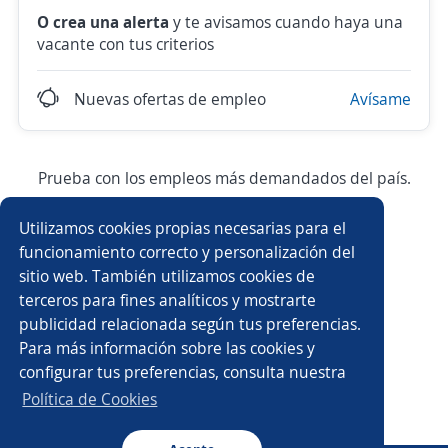
O crea una alerta
y te avisamos cuando haya una
vacante con tus criterios
Nuevas ofertas de empleo
Avísame
Prueba con los empleos más demandados del país.
Utilizamos cookies propias necesarias para el
Asesor/a de ventas
Especialista
funcionamiento correcto y personalización del
sitio web. También utilizamos cookies de
Ejecutivo/a de ventas
Vendedor/a
terceros para fines analíticos y mostrarte
publicidad relacionada según tus preferencias.
Auxiliar administrativo/a
Representante en ventas
Para más información sobre las cookies y
configurar tus preferencias, consulta nuestra
Asesor/a comercial
Analista
Administración
Política de Cookies
Teleoperador/a