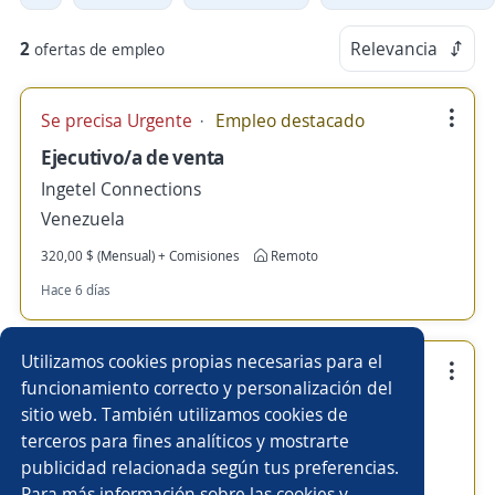
2
Relevancia
ofertas de empleo
Se precisa Urgente
Empleo destacado
Ejecutivo/a de venta
Ingetel Connections
Venezuela
320,00 $ (Mensual) + Comisiones
Remoto
Hace 6 días
Utilizamos cookies propias necesarias para el
Empleo destacado
funcionamiento correcto y personalización del
Recepcionista asistente administrativo
sitio web. También utilizamos cookies de
terceros para fines analíticos y mostrarte
Ingetel Connections
publicidad relacionada según tus preferencias.
Iribarren, Lara
Para más información sobre las cookies y