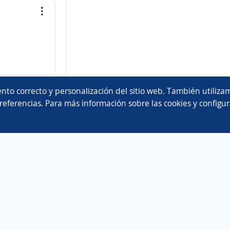
nto correcto y personalización del sitio web. También utilizam
referencias. Para más información sobre las cookies y configur