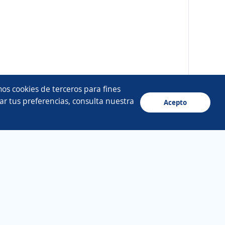
os cookies de terceros para fines
ar tus preferencias, consulta nuestra
Acepto