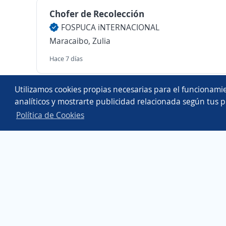
Chofer de Recolección
FOSPUCA iNTERNACIONAL
Maracaibo, Zulia
Hace 7 días
Copyright 2014 - 2026 DGNET LTD.
Utilizamos cookies propias necesarias para el funcionamie
Aviso legal
/
privacidad
analíticos y mostrarte publicidad relacionada según tus p
Política de Cookies