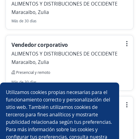
ALIMENTOS Y DISTRIBUCIONES DE OCCIDENTE
Maracaibo, Zulia
Más de 30 días
Vendedor corporativo
ALIMENTOS Y DISTRIBUCIONES DE OCCIDENTE
Maracaibo, Zulia
Presencial y remoto
Más de 30 días
Utilizamos cookies propias necesarias para el
funcionamiento correcto y personalización del
Almacenista
sitio web. También utilizamos cookies de
terceros para fines analíticos y mostrarte
ALIMENTOS Y DISTRIBUCIONES DE OCCIDENTE
publicidad relacionada según tus preferencias.
San Francisco, Zulia
Para más información sobre las cookies y
130,00 $ (Mensual)
configurar tus preferencias, consulta nuestra