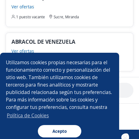
Ver ofertas
1 puesto vacante
Sucre, Miranda
ABRACOL DE VENEZUELA
Ver ofertas
4 puestos vacante
Sucre, Miranda
Utilizamos cookies propias necesarias para el
funcionamiento correcto y personalización del
sitio web. También utilizamos cookies de
terceros para fines analíticos y mostrarte
Anterior
Siguiente
publicidad relacionada según tus preferencias.
Para más información sobre las cookies y
configurar tus preferencias, consulta nuestra
Copyright 2014 - 2026 DGNET LTD.
Política de Cookies
Aviso legal
/
privacidad
Acepto