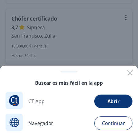
Chófer certificado
3,7
Sipheca
San Francisco, Zulia
10.000,00 $ (Mensual)
Más de 30 días
Nuevas ofertas de empleo
Avísame
Buscar es más fácil en la app
Empleos similares
CT App
Abrir
Mensajero/a motorizado/a
Navegador
Continuar
Buscar
Postulaciones
Avisos
Favoritos
Menú