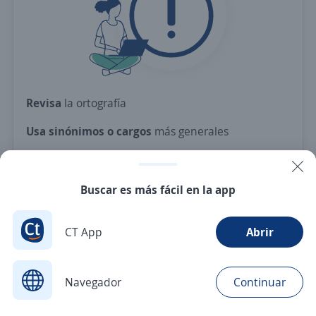
Revisa
la ortografía
Usa sinónimos o cargos
más generales
Ajusta
los filtros seleccionados
O crea una alerta
y te avisamos cuando haya una
Buscar es más fácil en la app
vacante con tus criterios
CT App
Abrir
Nuevas ofertas de empleo
Avísame
Navegador
Continuar
Buscar
Postulaciones
Avisos
Favoritos
Menú