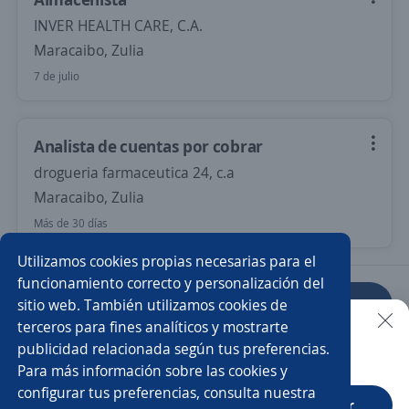
INVER HEALTH CARE, C.A.
Maracaibo, Zulia
7 de julio
Analista de cuentas por cobrar
drogueria farmaceutica 24, c.a
Maracaibo, Zulia
Más de 30 días
Utilizamos cookies propias necesarias para el
funcionamiento correcto y personalización del
sitio web. También utilizamos cookies de
Anterior
Siguiente
terceros para fines analíticos y mostrarte
publicidad relacionada según tus preferencias.
Buscar es más fácil en la app
Para más información sobre las cookies y
Nuevas ofertas de empleo
Avísame
configurar tus preferencias, consulta nuestra
CT App
Abrir