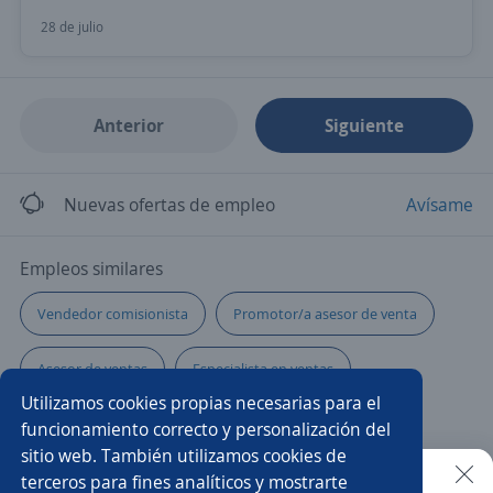
28 de julio
Anterior
Siguiente
Nuevas ofertas de empleo
Avísame
Empleos similares
Vendedor comisionista
Promotor/a asesor de venta
Asesor de ventas
Especialista en ventas
Utilizamos cookies propias necesarias para el
Gerente tienda
Asesor/a
Vendedor/a
funcionamiento correcto y personalización del
sitio web. También utilizamos cookies de
Gerente comercial
Asesor/a de ventas
terceros para fines analíticos y mostrarte