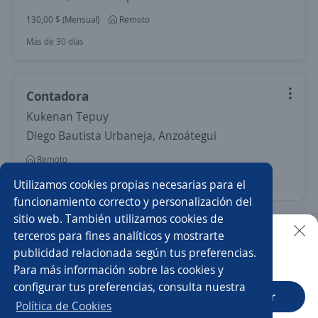
130,00 $ (Mensual)
Remoto
Más de 30 días
Contadora
Kukenan Tepuy
Diego Bautista Urbaneja, Anzoátegui
Remoto
Más de 30 días
Utilizamos cookies propias necesarias para el
funcionamiento correcto y personalización del
sitio web. También utilizamos cookies de
Nuevas ofertas de empleo
Avísame
terceros para fines analíticos y mostrarte
publicidad relacionada según tus preferencias.
Buscar es más fácil en la app
Para más información sobre las cookies y
Empleos similares
configurar tus preferencias, consulta nuestra
CT App
Abrir
Contable
Analista contable
Contador/a público
Política de Cookies