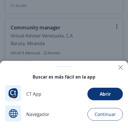
21 de julio
Community manager
Virtual Advisor Venezuela, C.A
Baruta, Miranda
660,00 $ (Mensual)
Remoto
Más de 30 días
Buscar es más fácil en la app
Nuevas ofertas de empleo
Avísame
CT App
Abrir
Navegador
Continuar
Buscar
Postulaciones
Avisos
Favoritos
Menú