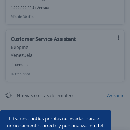
1.000.000,00 $ (Mensual)
Más de 30 días
Customer Service Assistant
Beeping
Venezuela
Remoto
Hace 6 horas
Nuevas ofertas de empleo
Avísame
Empleos similares
Utilizamos cookies propias necesarias para el
Analista de logística
Coordinador/a de almacén
funcionamiento correcto y personalización del